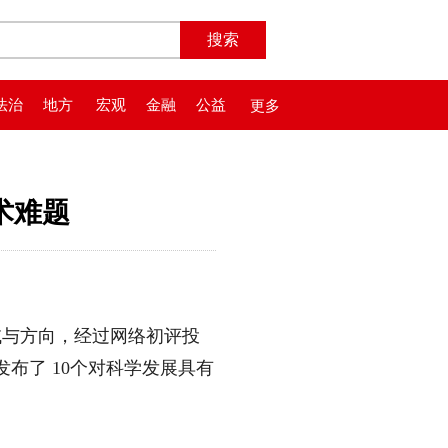
法治
地方
宏观
金融
公益
更多
术难题
与方向，经过网络初评投
布了 10个对科学发展具有