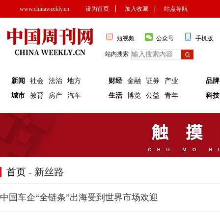
www.chinaweekly.cn
设为首页
▏
加入收藏
▏
站点导航
短视频
公众号
手机版
站内搜索
新闻
社会
法治
地方
财经
金融
证券
产业
品牌
城市
教育
房产
汽车
生活
博览
公益
青年
科技
首页
- 新丝路
中国车企“全链条”出海受到世界市场欢迎