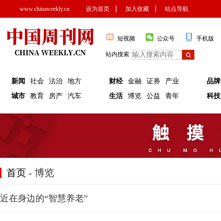
www.chinaweekly.cn
设为首页
▏
加入收藏
▏
站点导航
短视频
公众号
手机版
站内搜索
新闻
社会
法治
地方
财经
金融
证券
产业
品牌
城市
教育
房产
汽车
生活
博览
公益
青年
科技
首页
- 博览
近在身边的“智慧养老”