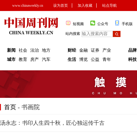
www.chinaweekly.cn
设为首页
▏
加入收藏
▏
站点导航
短视频
公众号
手机版
站内搜索
新闻
社会
法治
地方
财经
金融
证券
产业
品牌
城市
教育
房产
汽车
生活
博览
公益
青年
科技
首页
- 书画院
汤永志：书印人生四十秋，匠心独运传千古