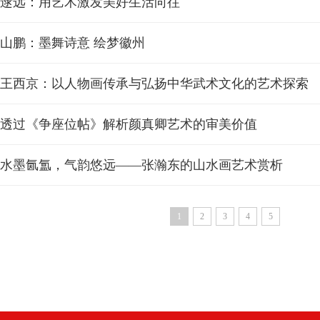
逯远：用艺术激发美好生活向往
山鹏：墨舞诗意 绘梦徽州
王西京：以人物画传承与弘扬中华武术文化的艺术探索
透过《争座位帖》解析颜真卿艺术的审美价值
水墨氤氲，气韵悠远——张瀚东的山水画艺术赏析
1
2
3
4
5