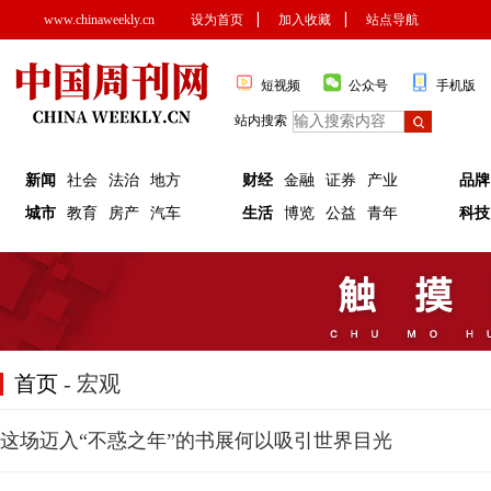
www.chinaweekly.cn
设为首页
▏
加入收藏
▏
站点导航
短视频
公众号
手机版
站内搜索
新闻
社会
法治
地方
财经
金融
证券
产业
品牌
城市
教育
房产
汽车
生活
博览
公益
青年
科技
首页
- 宏观
这场迈入“不惑之年”的书展何以吸引世界目光