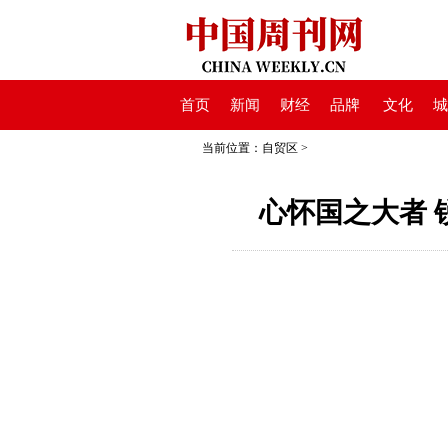
首页
新闻
财经
品牌
文化
城
当前位置：
自贸区
>
心怀国之大者 