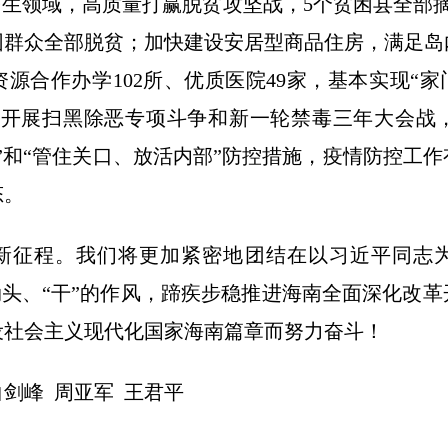
民生领域，高质量打赢脱贫攻坚战，5个贫困县全部摘
困群众全部脱贫；加快建设安居型商品住房，满足
源合作办学102所、优质医院49家，基本实现“家
实开展扫黑除恶专项斗争和新一轮禁毒三年大会战
”和“管住关口、放活内部”防控措施，疫情防控工
态。
新征程。我们将更加紧密地团结在以习近平同志
的劲头、“干”的作风，蹄疾步稳推进海南全面深化改
设社会主义现代化国家海南篇章而努力奋斗！
白剑峰 周亚军 王君平