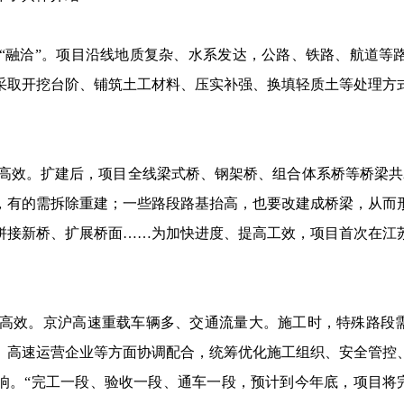
“融洽”。项目沿线地质复杂、水系发达，公路、铁路、航道等
采取开挖台阶、铺筑土工材料、压实补强、换填轻质土等处理方
高效。扩建后，项目全线梁式桥、钢架桥、组合体系桥等桥梁共2
，有的需拆除重建；一些路段路基抬高，也要改建成桥梁，从而
拼接新桥、扩展桥面……为加快进度、提高工效，项目首次在江
高效。京沪高速重载车辆多、交通流量大。施工时，特殊路段需
、高速运营企业等方面协调配合，统筹优化施工组织、安全管控
响。“完工一段、验收一段、通车一段，预计到今年底，项目将完