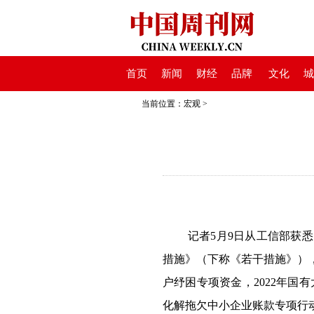
首页
新闻
财经
品牌
文化
城
当前位置：
宏观
>
记者5月9日从工信部获
措施》（下称《若干措施》）
户纾困专项资金，2022年国
化解拖欠中小企业账款专项行