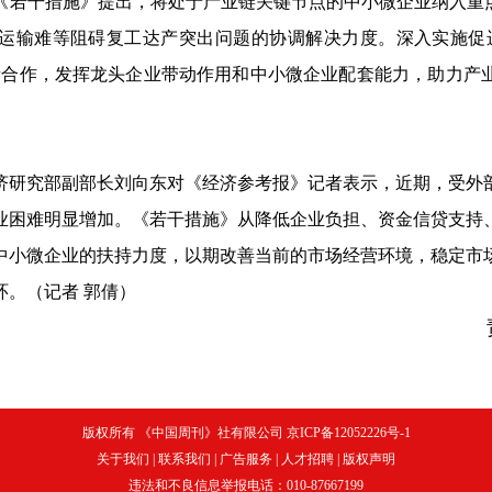
干措施》提出，将处于产业链关键节点的中小微企业纳入重点
运输难等阻碍复工达产突出问题的协调解决力度。深入实施促
新合作，发挥龙头企业带动作用和中小微企业配套能力，助力产
究部副部长刘向东对《经济参考报》记者表示，近期，受外
业困难明显增加。《若干措施》从降低企业负担、资金信贷支持
中小微企业的扶持力度，以期改善当前的市场经营环境，稳定市
环。（记者 郭倩）
版权所有 《中国周刊》社有限公司 京ICP备12052226号-1
关于我们
|
联系我们
|
广告服务
|
人才招聘
|
版权声明
违法和不良信息举报电话：010-87667199