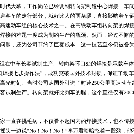
高铁时代大幕，工作岗位已经调到转向架制造中心焊接一车
轨道客车的走行部分，就好比人的两条腿，直接影响着车
高速动车组的核心技术之一。在高铁动车组转向架的焊
焊接的难题一度成为制约生产的瓶颈。然而，经过不懈
问题，还为公司节约了巨额成本。这一技艺至今仍被誉
”动车组在中车长客试制生产。转向架环口处的焊接是承载车
口焊接七步操作法”，成功突破国外技术封锁，保证了动
高光时刻。当时公司从国外引进了时速250公里高速动车
客试制生产。转向架就好比列车的腿，这个直径仅有20
家一直在挑毛病，不仅看不起国内的焊接技术，也不传
摇头一边说“No！No！No！”李万君暗暗憋着一股劲，