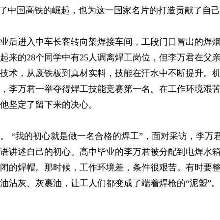
证了中国高铁的崛起，也为这一国家名片的打造贡献了自
毕业后进入中车长客转向架焊接车间，工段门口冒出的焊
起来的28个同学中有25人调离焊工岗位，但李万君在父
技术，从废铁板到真材实料，技能在汗水中不断提升。
大赛，李万君一举夺得焊工技能竞赛第一名。在工作环境艰
他坚定了留下来的决心。
。 “我的初心就是做一名合格的焊工”，面对采访，李万
语讲述自己的初心。高中毕业的李万君被分配到电焊水
闭的焊帽。那时候，工作环境差，条件很艰苦。有时要
油沾灰、灰裹油，让工人们都变成了端着焊枪的“泥塑”