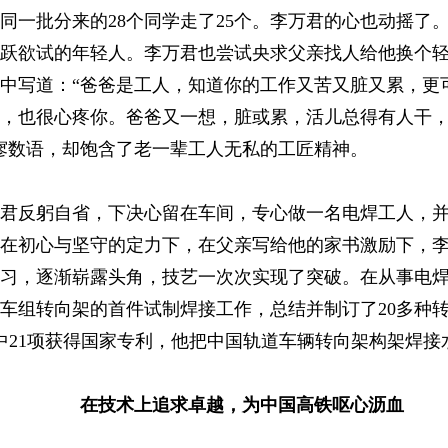
同一批分来的28个同学走了25个。李万君的心也动摇了
跃欲试的年轻人。李万君也尝试央求父亲找人给他换个
中写道：“爸爸是工人，知道你的工作又苦又脏又累，更
，也很心疼你。爸爸又一想，脏或累，活儿总得有人干
寥数语，却饱含了老一辈工人无私的工匠精神。
君反躬自省，下决心留在车间，专心做一名电焊工人，
在初心与坚守的定力下，在父亲写给他的家书激励下，
习，逐渐崭露头角，技艺一次次实现了突破。在从事电焊
车组转向架的首件试制焊接工作，总结并制订了20多种
其中21项获得国家专利，他把中国轨道车辆转向架构架焊
在技术上追求卓越，为中国高铁呕心沥血