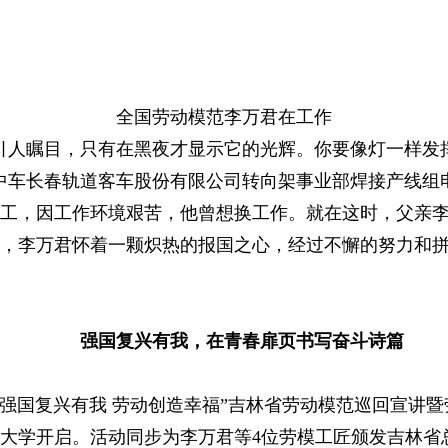
全国劳动模范李万君在工作
引人瞩目，只有在黑夜才显示它的光辉。你要像灯一样发
中车长春轨道客车股份有限公司转向架事业部焊接产线组
为焊工，因工作环境艰苦，他曾想换工作。就在这时，父亲
，李万君怀着一颗炽热的报国之心，经过不懈的努力和
强国复兴有我，在青春扉页书写奋斗诗篇
午，“强国复兴有我 劳动创造幸福”吉林省劳动模范巡回宣讲
大学开启。活动同步为李万君等4位劳模工匠颁发吉林省