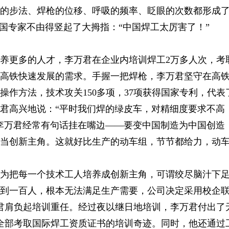
的步法、焊枪的位移、呼吸的频率、眨眼的次数都形成了
外国专家不由得竖起了大拇指：“中国焊工太厉害了！”
家培养更多的人才，李万君在企业内培训焊工2万多人次，
中国高铁快速发展的需求。手握一把焊枪，李万君坚守在高铁
接操作方法，技术攻关150多项，37项获得国家专利，代
君高兴地说：“平时我们焊的绿皮车，对精细度要求不高
李万君经常有句话挂在嘴边——要变中国制造为中国创造
当创新主角。这就好比生产的动车组，节节都给力，动
为把每一个技术工人培养成创新主角，可谓绞尽脑汁下
到一百人，根本无法满足生产需要，公司决定采用校企
万君肩负起培训重任。经过夜以继日地培训，李万君付出了
年全部考取国际焊工资质证书的培训奇迹。同时，他还通过