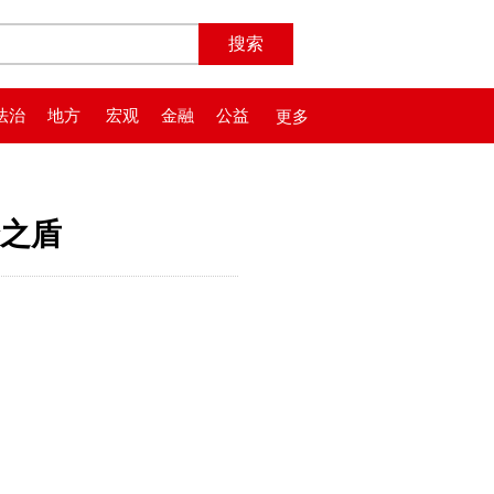
法治
地方
宏观
金融
公益
更多
之盾