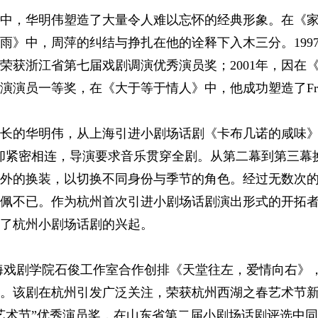
中，华明伟塑造了大量令人难以忘怀的经典形象。在《
雨》中，周萍的纠结与挣扎在他的诠释下入木三分。199
荣获浙江省第七届戏剧调演优秀演员奖；2001年，因在
演演员一等奖，在《大于等于情人》中，他成功塑造了Fra
副团长的华明伟，从上海引进小剧场话剧《卡布几诺的咸味》
却紧密相连，导演要求音乐贯穿全剧。从第二幕到第三幕
外的换装，以切换不同身份与季节的角色。经过无数次
佩不已。作为杭州首次引进小剧场话剧演出形式的开拓
了杭州小剧场话剧的兴起。
与上海戏剧学院石俊工作室合作创排《天堂往左，爱情向右
。该剧在杭州引发广泛关注，荣获杭州西湖之春艺术节
艺术节”优秀演员奖，在山东省第二届小剧场话剧评选中