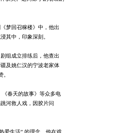
剧《梦回召稼楼》中，他出
沉浸其中，印象深刻。
。剧组成立排练后，他查出
新疆及姚仁汉的宁波老家体
赞。
》《春天的故事》等众多电
场跳河救人戏，因胶片问
热爱生活” 的理念。他在戏