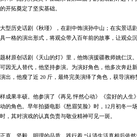
的开拓奠定了坚实基础。
大型历史话剧《秋瑾》，在剧中饰演孙中山；在实景话
具一格的演出形式，将观众带入百年前的故事，让观众
题材原创话剧《天山的灯》里，他饰演援疆教师姚仁汉
可因无人替代，他坚持参演。为演好角色，他多次奔赴
演出，他瘦了近 20 斤，最终完美演绎了角色，获导演称
样成果丰硕。他参演了《再见 怦然心动》《蛮好的人生
动的角色。早年拍摄电影《愁眉笑脸》时，12月初冬一
时，其对演戏的认真负责与敬业精神可见一斑。
正直、坚毅、明理的品质，践行着 “认清生活真相后依然