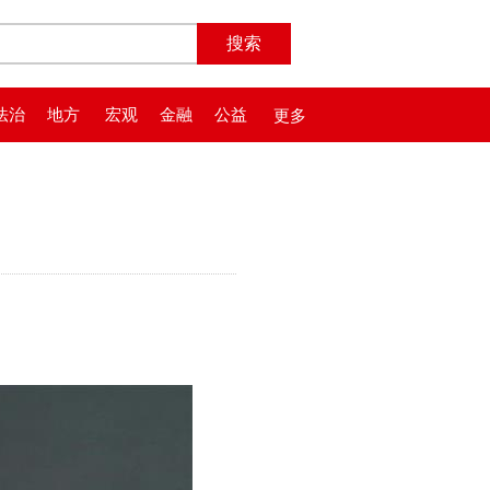
法治
地方
宏观
金融
公益
更多