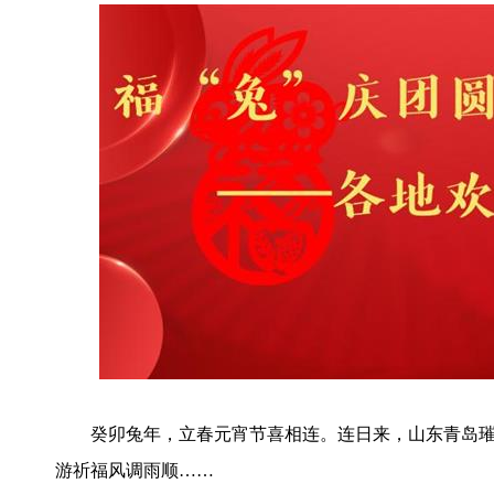
癸卯兔年，立春元宵节喜相连。连日来，山东青岛璀
游祈福风调雨顺……