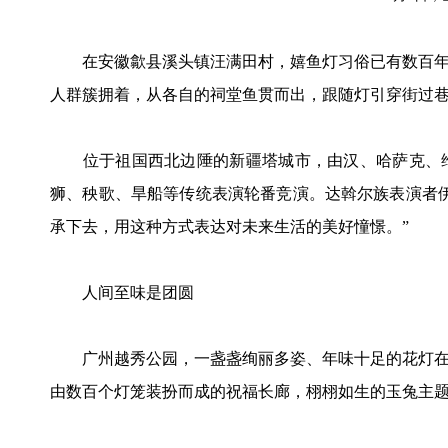
在安徽歙县溪头镇汪满田村，嬉鱼灯习俗已有数百年
人群簇拥着，从各自的祠堂鱼贯而出，跟随灯引穿街过
位于祖国西北边陲的新疆塔城市，由汉、哈萨克、维
狮、秧歌、旱船等传统表演轮番竞演。达斡尔族表演者
承下去，用这种方式表达对未来生活的美好憧憬。”
人间至味是团圆
广州越秀公园，一盏盏绚丽多姿、年味十足的花灯在
由数百个灯笼装扮而成的祝福长廊，栩栩如生的玉兔主