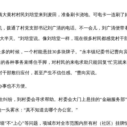
大黄村村民刘培堂来到麦田，准备刷卡浇地。可电卡一连刷了
，拨通了村党支部书记刘广清的电话。不一会儿，刘广清便带
上大半天。”刘培堂说。像刘培堂一样，现在很多村民都感觉村干
的时候，一个村能悬挂30多块牌子。”永丰镇纪委书记曹向
来的各种事务束缚住手脚，对村民的来电求助只能回复‘忙完就来
村干部敷衍应付，甚至产生不信任感。”曹向宾说。
事也不方便。
纷，到村委会寻求帮助。村委会大门上悬挂的“金融服务部”“
他一头雾水：“真不知道去哪个办公室。”
”不“上心”等问题，项城市对全市范围内所有村（社区）挂牌