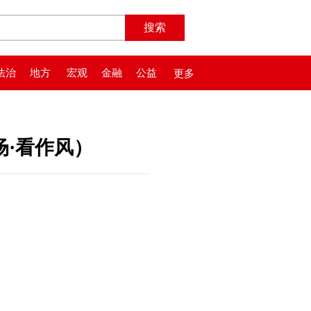
法治
地方
宏观
金融
公益
更多
场·看作风）