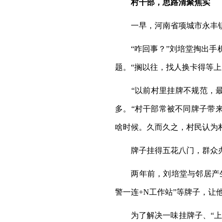
村干部，思路清聚焦实
一早，河南省项城市永丰镇
“咋回事？”刘培堂掏出手机
题。“搁以往，找人换卡得等
“以前村里挂牌不规范，最多
多。“村干部常被不同牌子带
啥时候。久而久之，村民认为
牌子挂得五花八门，群众办
两年前，刘培堂与邻居产生纠
警一连+N工作站”等牌子，让
为了解决一味挂牌子、“上墙