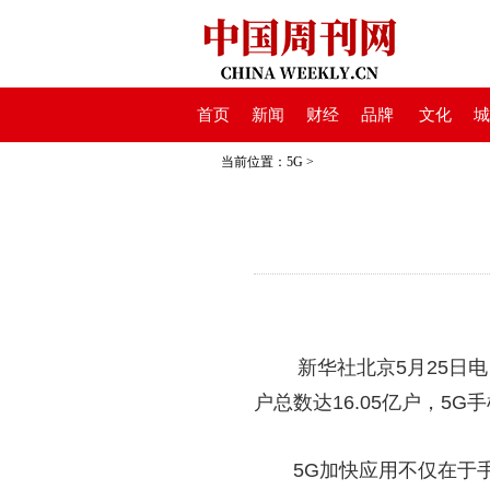
首页
新闻
财经
品牌
文化
城
当前位置：
5G
>
新华社北京5月25日电（
户总数达16.05亿户，5G
5G加快应用不仅在于手