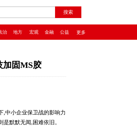
法治
地方
宏观
金融
公益
更多
技加固MS胶
下,中小企业保卫战的影响力
则是默默无闻,困难依旧。