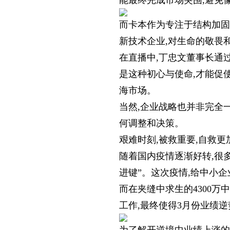
能最终完成市场突围,避免
而卡本作为专注于结构加固
新技术企业,对生命的敬畏
在直播中,丁忠文董事长通
是这种初心与使命,才能促
海市场。
当然,企业战略也并非完全
何调整和决策。
艰难时刻,被救重要,自救更
随着国内疫情逐渐好转,很
进键”。这次疫情,给中小
而在夹缝中求生的4300万
工作,最终使得3月份业绩逆势