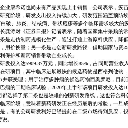
业康希诺也尚未有产品实现上市销售，公司表示，疫苗
研究阶段，研发支出投入持续加大，研发范围涵盖预防
9)、百白破、肺炎、结核病、带状疱疹等多个临床需求较大的
龚涛对《证券日报》记者表示，随着国家集中采购的常
条是走仿制药规模化生产，通过打通上游原料供应，降
，用价换量；另一条是走创新研发路径，借助国家与资
利保护和新药销售带动企业成长。
发投入达5909.37万元，同比增长85%，占同期营业收
个在研项目，其中临床进展最快的候选药物是西格列他钠，
药上市并获受理；用于治疗多肿瘤的候选药物西奥罗尼，目
瘤的二期临床试验，2020年上半年该项目研发投入达108
都选择了第二条也是较难的创新研发路线，这也符合科
临床阶段，意味着新药研发正在经历最后的考验，一旦
是，有的公司研发利好已经提前在二级市场得到反应，
涛说。