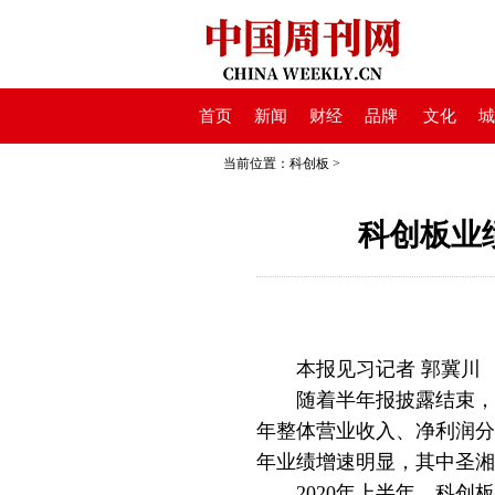
首页
新闻
财经
品牌
文化
城
当前位置：
科创板
>
科创板业绩
本报见习记者 郭冀川
随着半年报披露结束，上
年整体营业收入、净利润分别
年业绩增速明显，其中圣湘
2020年上半年，科创板