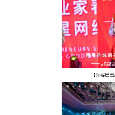
【乐客巴巴副