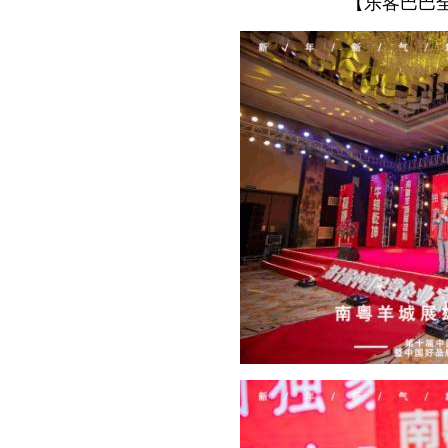
【乐客巴巴全