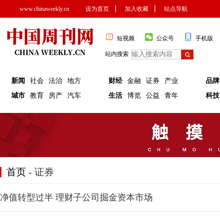
www.chinaweekly.cn
设为首页
▏
加入收藏
▏
站点导航
短视频
公众号
手机版
站内搜索
新闻
社会
法治
地方
财经
金融
证券
产业
品牌
城市
教育
房产
汽车
生活
博览
公益
青年
科技
首页
- 证券
净值转型过半 理财子公司掘金资本市场